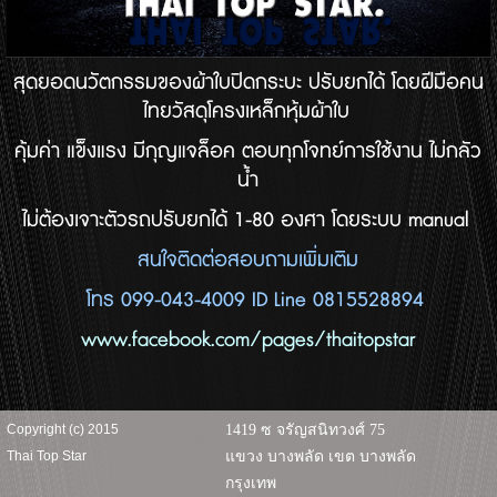
สุดยอดนวัตกรรมของผ้าใบปิดกระบะ ปรับยกได้ โดยฝีมือคน
ไทยวัสดุโครงเหล็กหุ้มผ้าใบ
คุ้มค่า
แข็งแรง มีกุญแจล็อค ตอบทุกโจทย์การใช้งาน ไม่กลัว
น้ำ
ไม่ต้องเจาะตัวรถปรับยกได้ 1-80 องศา โดยระบบ manual
สนใจติดต่อ
สอบถามเพิ่มเติม
โทร
099-043-4009 ID Line 0815528894
www.facebook.com/pages/
thaitopstar
Copyright (c) 2015
1419 ซ จรัญสนิทวงศ์ 75
Thai Top Star
แขวง บางพลัด เขต บางพลัด
กรุงเทพ